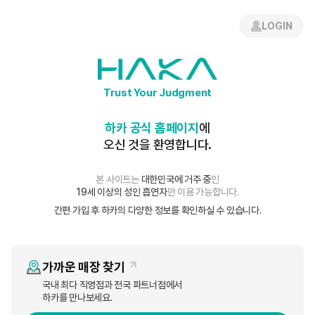
로그인
간편 회원가입
LOGIN
FAQ
Trust Your Judgment
FAQ
하카 공식 홈페이지
에
오신 것을 환영합니다.
고객의 소리에 귀 기울이겠습니다.
본 사이트는
대한민국에 거주 중
인
19세 이상의 성인 흡연자
만 이용 가능합니다.
사용 팁
하카 시그니처
간편 가입 후 하카의 다양한 정보를 확인하실 수 있습니다.
하카 H²
하카 R
하카 H
하카 Q
가까운 매장 찾기
국내 최다 직영점과 전국 파트너점에서
하카 뉴 블레이드
고객 서비스
하카를 만나보세요.