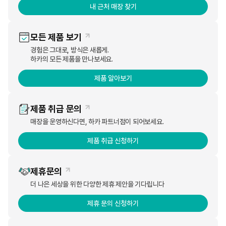
내 근처 매장 찾기
전체
제품 관리
사용방법
모든 제품 보기
제품 이상
제품 구성
경험은 그대로, 방식은 새롭게.
하카의 모든 제품을 만나보세요.
Q
제품 알아보기
하카 시그니처는 어떻게 사용하나요?
제품 취급 문의
Q
기기를 사용하지 않는 중 자동으로 작동되는 경우 어떻게 하나
매장을 운영하신다면, 하카 파트너점이 되어보세요.
요?
제품 취급 신청하기
제휴문의
더 나은 세상을 위한 다양한 제휴 제안을 기다립니다
제휴 문의 신청하기
개인정보처리방침
웹사이트이용약관