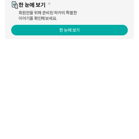
있다.
한 눈에 보기
회원만을 위해 준비된 하카의 특별한
신규 액상 제품은 국내 전자담배 시장 초기에 사랑받던
이야기를 확인해보세요.
하카코리아 액상 2종을 현대적 감각에 맞게 재해석해 출
시됐다. 하카코리아의 10주년 기념 신규 액상 2종은 전국
한 눈에 보기
하카 직영점 및 판매점에서 만나볼 수 있다.
하카코리아 관계자는 “설립 10주년을 맞아 출시한 이번
액상은 하카의 과거와 현재를 이어주는 액상제품”이라면
서 “하카코리아와 리뉴얼된 신규 액상이 고객들에게 색다
른 즐거움이 될 수 있기를 바란다”고 말했다.
(출처 : 경향신문
https://www.khan.co.kr)
12457회 연결
https://www.khan.co.kr/economy/business/article/20230825135501