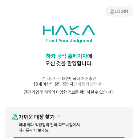
로그인
간편 회원가입
LOGIN
언론보도
Trust Your Judgment
보도자료
하카 공식 홈페이지
에
오신 것을 환영합니다.
하카코리아, 10주년 기념 액상 '하카 시그니처' 2종 출시
본 사이트는
대한민국에 거주 중
인
19세 이상의 성인 흡연자
만 이용 가능합니다.
HAKA
조회수
11,929
23-08-25 14:53
간편 가입 후 하카의 다양한 정보를 확인하실 수 있습니다.
가까운 매장 찾기
국내 최다 직영점과 전국 파트너점에서
하카를 만나보세요.