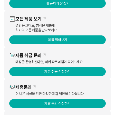
내 근처 매장 찾기
모든 제품 보기
경험은 그대로, 방식은 새롭게.
하카의 모든 제품을 만나보세요.
제품 알아보기
제품 취급 문의
매장을 운영하신다면, 하카 파트너점이 되어보세요.
제품 취급 신청하기
국내 전자담배 브랜드 하카코리아가 10주년을 맞아 대표
제품인 ‘하카 시그니처’ 액상 신규 제품 2종을 최근 출시
제휴문의
했다고 25일 밝혔다.
더 나은 세상을 위한 다양한 제휴 제안을 기다립니다
신규 액상은 허브 브라운 액상을 리뉴얼 해 한층 은은해
제휴 문의 신청하기
진 클래식 B , 크랜베리 액상을 리뉴얼해 더 부드러워진
클래식 C 등이다. 두 액상 모두 천연 니코틴을 포함하고