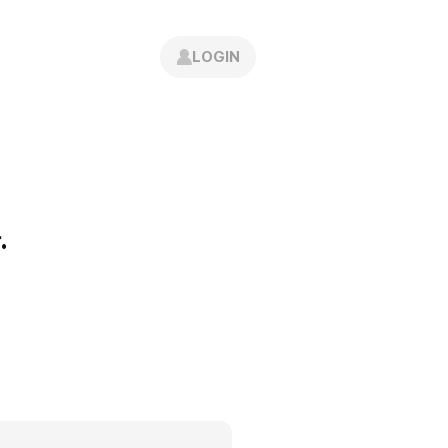
고객센터
로그인
간편 회원가입
LOGIN
공지사항
인재채용
.
조회수
14,837