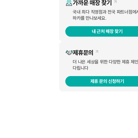
가까운 매장 찾기
국내 최다 직영점과 전국 파트너점에
하카를 만나보세요.
기업명:하카코리아, 브랜드:하카, 부문:전자담배, 9
내 근처 매장 찾기
하카 코리아는 국내 전자담배 시장에 끊임없이 새로운
드의 새로운 역사를 써내려가고 있다는 평가다.
제휴문의
더 나은 세상을 위한 다양한 제휴 제
하카 코리아는 이미 지난 2020년 궐련형, 리필형,
다립니다
가 직접 교체하여 사용할 수 있는 궐련형 전자담배 하
제휴 문의 신청하기
전자담배 형태에서 한 단계 진보된 방식으로 소비자들
한 단계 진보한 전자담배
2021년에는 하카 시그니처 C타입 프로모션으로 방점을
손에 들어오는 크기와 무게, 국내 최저 온도인 20
이다.