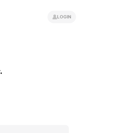
고객센터
로그인
간편 회원가입
LOGIN
공지사항
인재채용
.
조회수
23,785