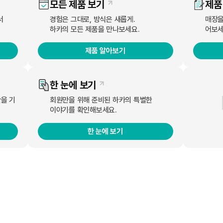
모든 제품 보기
제품
서
경험은 그대로, 방식은 새롭게.
매장을
하카의 모든 제품을 만나보세요.
어보세
시그니처가 신제품 `C-type`의 한정판 색상 블루컬러를 출시했다. 구매는 
제품 알아보기
되며 C-type은 블루, 블랙, 다크브라운, 다크그린, 옐로우, 레드, 퍼플 등 
한 눈에 보기
안을 기
회원만을 위해 준비된 하카의 특별한
이야기를 확인해보세요.
대 히팅 시스템을 적용한 하카시그니처는 CSV(Closed System Vapori
한 눈에 보기
이 특징이다. 특히 저온 히팅으로 풍부한 맛을 표현하며, 6W의 낮은 전력에서
념 프로모션을 진행하고 있다. 12월 31일까지 `하카시그니처`의 POD 3팩을 