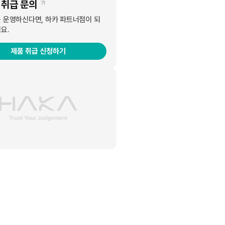
 취급 문의
 운영하신다면, 하카 파트너점이 되
요.
17일부터 전국 하카시그니처 판매점에서 가능하다.
제품 취급 신청하기
7종, 5 Pin 컬러인 핑크와 함께 총 8가지 색상의 라인
zer, 폐쇄형 시스템) 방식으로 별도의 리필 없이 액상 카트
도 높은 에너지 효율을 자랑한다.
구매 시, 권장 소비자가 78,000원인 하카시그니처를 2,