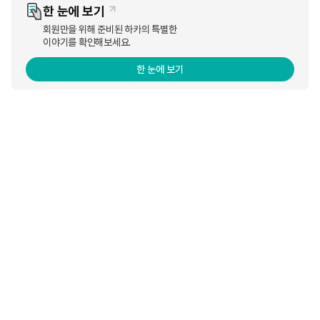
한 눈에 보기
해
만족감과 편의성을 극대화 한 궐련형 전자담배
입니다.
회원만을 위해 준비된 하카의 특별한
이야기를 확인해보세요.
(하카 HNB 2.0 알아보기)
한 눈에 보기
하카코리아에서 자신있게 소개하는, 궐련형전자담배의 혁신 하카 HNB
2.0.
하카코리아가
할인 프로모션과 함께 담배냄새없이도 만족스러운 일상을
제안합니다.
■ 이벤트 내용 :