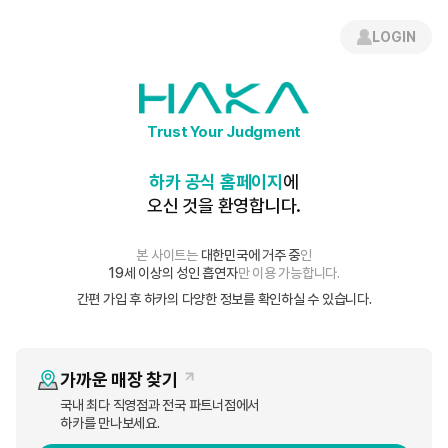
로그인
간편 회원가입
LOGIN
프로모션
Trust Your Judgment
이벤트
하카 공식 홈페이지
에
오신 것을 환영합니다.
하카 HNB 2.0 출시 기념 이벤트
본 사이트는
대한민국에 거주 중
인
19세 이상의 성인 흡연자
만 이용 가능합니다.
HAKA
조회수
12,105
21-03-02 18:00
간편 가입 후 하카의 다양한 정보를 확인하실 수 있습니다.
하카코리아를 사랑해주시는 고객님들께 진심으로 감사의 말씀을 전합니
가까운 매장 찾기
다.
국내 최다 직영점과 전국 파트너점에서
하카를 만나보세요.