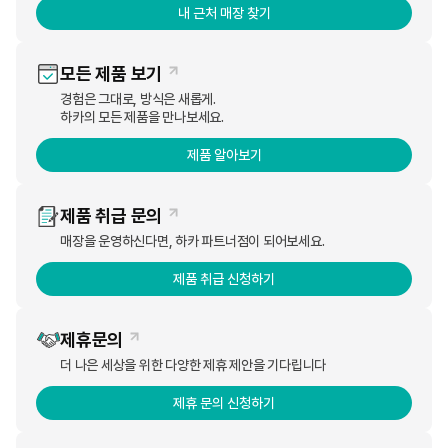
하카코리아에서는 자사의 두번째 궐련형 전자담배인 하카 HNB 2.0 을
내 근처 매장 찾기
새롭게 출시하였습니다.
모든 제품 보기
이에 할인 이벤트를 진행합니다.
경험은 그대로, 방식은 새롭게.
하카의 모든 제품을 만나보세요.
제품 알아보기
새롭게 출시한 하카 HNB 2.0은 기존 하카 HNB 1.0을 혁신적으로 계승
제품 취급 문의
한 디바이스로
매장을 운영하신다면, 하카 파트너점이 되어보세요.
제품 취급 신청하기
340℃, 350℃ 두가지 운도의 블레이드를 스스로 교체할 수 있는
블레이
드 교체식 설계
체인징 블레이드 시스템은
더욱 개선하고
제휴문의
더 나은 세상을 위한 다양한 제휴 제안을 기다립니다
히팅 스틱을 아주 적은 힘으로도 분리하는
이지 슬라이드
와
제휴 문의 신청하기
휴대 시 실수로 눌려져 작동하는 위험을 최소화 한
압력감지센서
를 적용